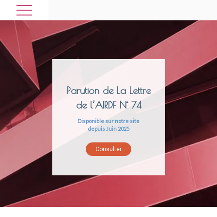
P
a
r
u
t
i
o
n
d
e
L
a
L
e
t
t
r
e
d
e
l
’
A
I
R
D
F
N
°
7
4
Disponible sur notre site
depuis Juin 2025
Consulter