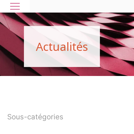
A
c
t
u
a
l
i
t
é
s
Sous-catégories