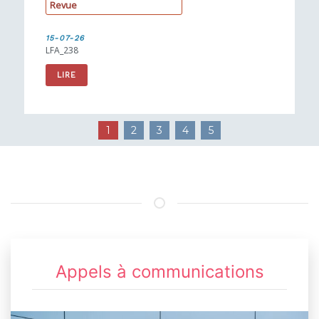
R
e
v
u
e
15-07-26
LFA_238
LIRE
1
2
3
4
5
Appels à communications