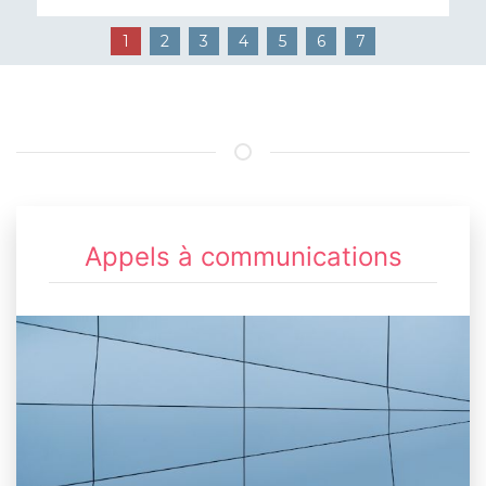
1
2
3
4
5
6
7
Appels à communications