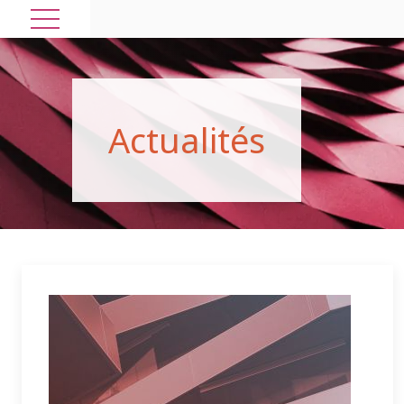
A
c
t
u
a
l
i
t
é
s