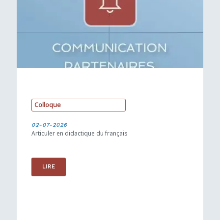
C
o
l
l
o
q
u
e
02-07-2026
Articuler en didactique du français
LIRE