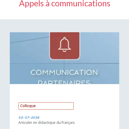
Appels à communications
C
o
l
l
o
q
u
e
02-07-2026
Articuler en didactique du français