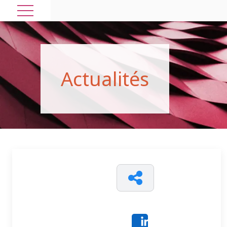
A
c
t
u
a
l
i
t
é
s