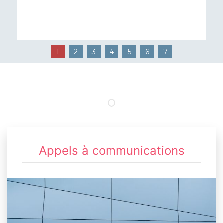
1
2
3
4
5
6
7
Appels à communications