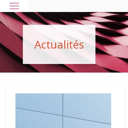
A
c
t
u
a
l
i
t
é
s