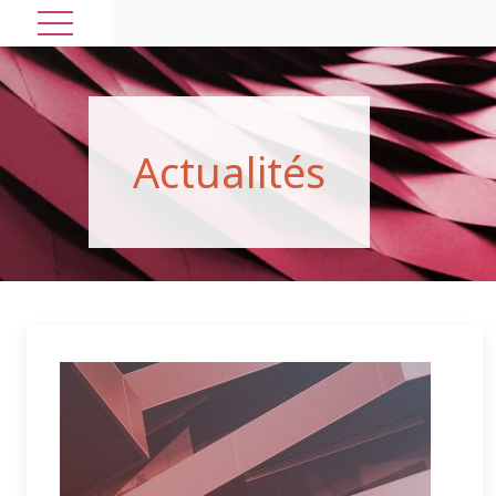
A
c
t
u
a
l
i
t
é
s