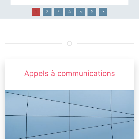
1
2
3
4
5
6
7
Appels à communications