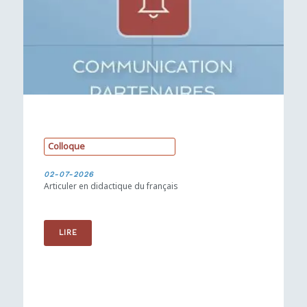
C
o
l
l
o
q
u
e
02-07-2026
Articuler en didactique du français
LIRE