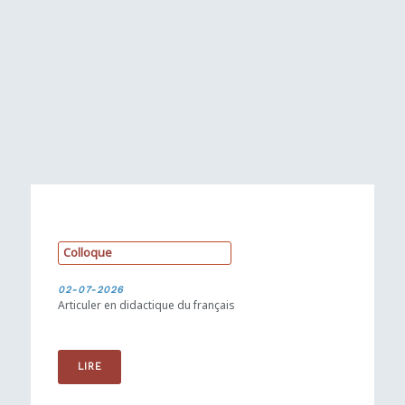
C
o
l
l
o
q
u
e
02-07-2026
Articuler en didactique du français
LIRE