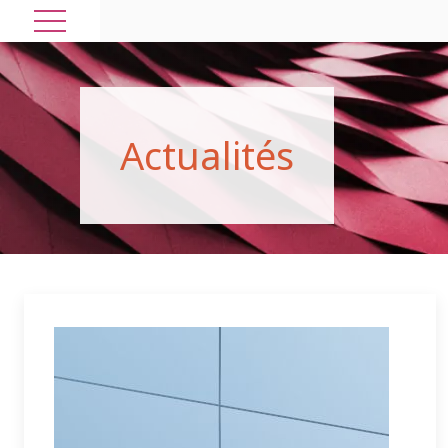
A
c
t
u
a
l
i
t
é
s