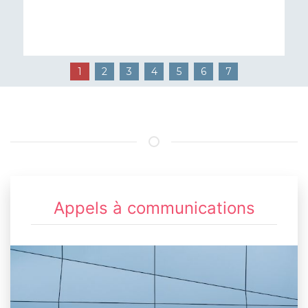
1
2
3
4
5
6
7
Appels à communications