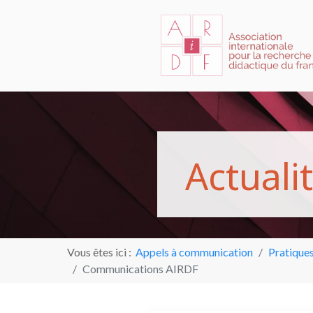
A
c
t
u
a
l
i
t
Vous êtes ici :
Appels à communication
Pratiques
Communications AIRDF