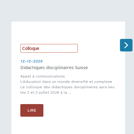
C
o
l
l
o
q
u
e
12-12-2025
Didactiques disciplinaires Suisse
Appel à communications
L'éducation dans un monde diversifié et complexe
Le colloque des didactiques disciplinaires aura lieu
les 2 et 3 juillet 2026 à la ...
LIRE