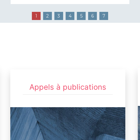
1
2
3
4
5
6
7
Appels à publications