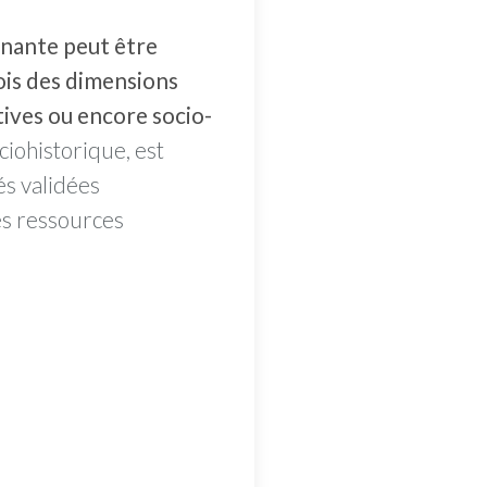
gnante peut être
ois des dimensions
ctives ou encore socio-
ociohistorique, est
és validées
des ressources