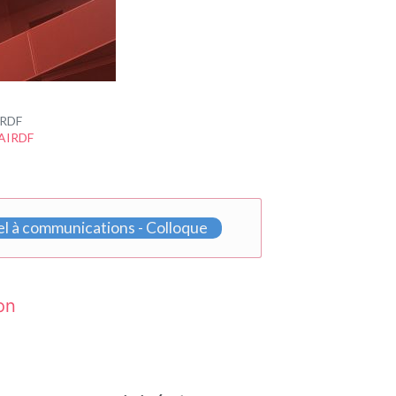
IRDF
 AIRDF
l à communications - Colloque
on