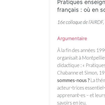
Pratiques enseign
français : où en
16e colloque de l’AIRDF, 
Argumentaire
À la fin des années 199
organisait à Montpellie
didactique : « Pratiques
Chabanne et Simon, 19
sommes-nous ?
La thém
acteur⋅trices essentiel
apprenant⋅es – et leurs
savoirs en jeu.