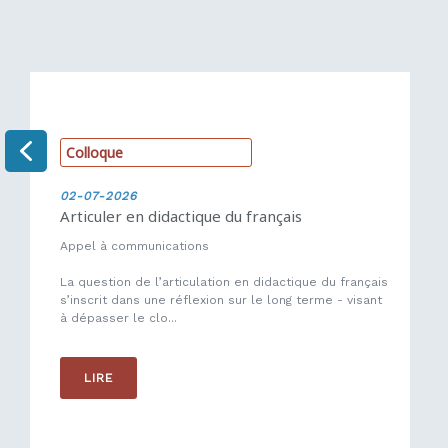
C
o
l
l
o
q
u
e
02-07-2026
Articuler en didactique du français
Appel à communications
La question de l’articulation en didactique du français
s’inscrit dans une réflexion sur le long terme - visant
à dépasser le clo...
LIRE