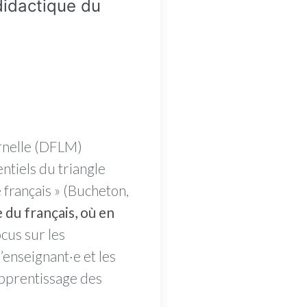
didactique du
ernelle (DFLM)
ntiels du triangle
e français » (Bucheton,
du français, où en
cus sur les
’enseignant·e et les
’apprentissage des