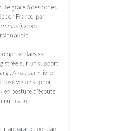
oute grâce à des codes
o ; en France, par
rramus
(Cèbe et
rsion audio.
t comprise dans sa
egistrée sur un support
gi. Ainsi, par « livre
diffusé via un support
» en posture d’écoute.
ommunication
, il apparait cependant