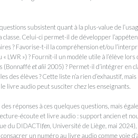
questions subsistent quant à la plus-value de l’usa
 la classe. Celui-ci permet-il de développer l’appéte
aires ? Favorise-t-il la compréhension et/ou l’interpr
 « LWR ») ? Fournit-il un modèle utile à l’élève lors
res (Bonnaffé
et alii
2005) ? Permet-il d’intégrer en c
es des élèves ? Cette liste n’a rien d’exhaustif, mai
le livre audio peut susciter chez les enseignants.
 des réponses à ces quelques questions, mais égalem
ecture-écoute et livre audio : support ancien et n
oque du DIDACTI
fen
, Université de Liège, mai 2024),
onsacrer un numéro au livre audio comme voie d’acc