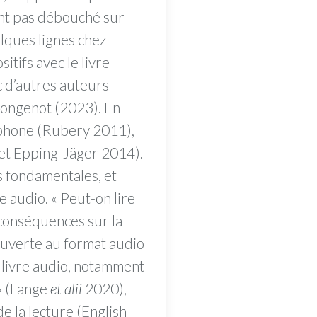
’ont pas débouché sur
lques lignes chez
tifs avec le livre
c d’autres auteurs
Mongenot (2023). En
ophone (Rubery 2011),
et Epping-Jäger 2014).
 fondamentales, et
e audio. « Peut-on lire
s conséquences sur la
couverte au format audio
 livre audio, notamment
 » (Lange
et alii
2020),
e la lecture (English