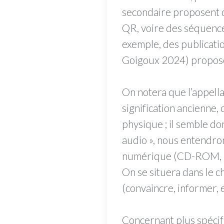
secondaire proposent d
QR, voire des séquence
exemple, des publicatio
Goigoux 2024) proposen
On notera que l’appella
signification ancienne,
physique ; il semble don
audio », nous entendrons
numérique (CD-ROM, mp3
On se situera dans le c
(convaincre, informer, 
Concernant plus spécifi