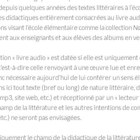
epuis quelques années des textes littéraires à l’éc
s didactiques entièrement consacrées au livre audi
ns visant l’école élémentaire comme la collection
Na
t aux enseignants et aux élèves des albums en ve
tion « livre audio » est datée si elle est uniquemen
 c’est-à-dire celle renvoyant à une œuvre lue et enr
c nécessaire aujourd’hui de lui conférer un sens élar
 ici tout texte (bref ou long) de nature littéraire, 
, site web, etc.) et réceptionné par un « lecteur 
hamp de la littérature et les autres intentions de c
etc.) ne seront pas envisagées.
quement le champ de la didactique de la littérature