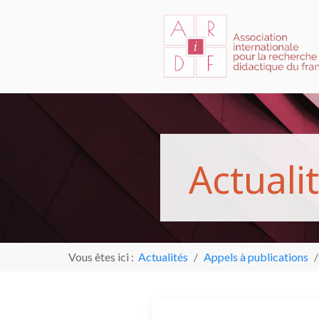
A
c
t
u
a
l
i
t
Vous êtes ici :
Actualités
Appels à publications