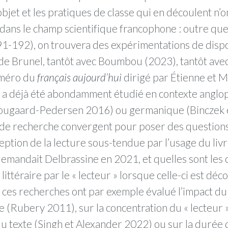
t objet et les pratiques de classe qui en découlent n
ans le champ scientifique francophone : outre que
1-192), on trouvera des expérimentations de disposi
 de Brunel, tantôt avec Boumbou (2023), tantôt ave
uméro du
français aujourd’hui
dirigé par Étienne et 
io a déjà été abondamment étudié en contexte angl
tougaard-Pedersen 2016) ou germanique (Binczek 
 de recherche convergent pour poser des questions
eption de la lecture sous-tendue par l’usage du livr
se demandait Delbrassine en 2021, et quelles sont le
ittéraire par le « lecteur » lorsque celle-ci est dé
 ces recherches ont par exemple évalué l’impact du
e (Rubery 2011), sur la concentration du « lecteur
 texte (Singh et Alexander 2022) ou sur la durée d